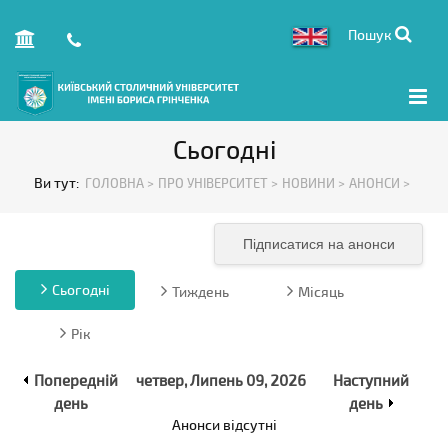
Пошук
Сьогодні
Ви тут:
ГОЛОВНА >
ПРО УНІВЕРСИТЕТ >
НОВИНИ >
АНОНСИ >
Підписатися на анонси
Сьогодні
Тиждень
Місяць
Рік
Попередній
четвер, Липень 09, 2026
Наступний
день
день
Анонси відсутні