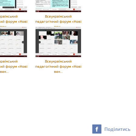
країнський
Всеукраїнський
ний форум «Нові
педагогічний форум «Нові
век...
век...
країнський
Всеукраїнський
ний форум «Нові
педагогічний форум «Нові
век...
век...
Поділитись