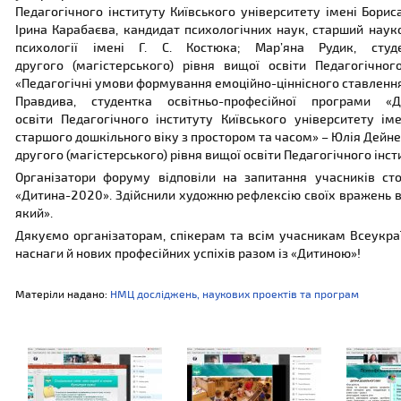
Педагогічного інституту Київського університету імені Борис
Ірина Карабаєва, кандидат психологічних наук, старший науко
психології імені Г. С. Костюка; Мар’яна Рудик, студе
другого (магістерського) рівня вищої освіти Педагогічног
«Педагогічні умови формування емоційно-ціннісного ставлення 
Правдива, студентка освітньо-професійної програми «Д
освіти Педагогічного інституту Київського університету і
старшого дошкільного віку з простором та часом» – Юлія Дейне
другого (магістерського) рівня вищої освіти Педагогічного інст
Організатори форуму відповіли на запитання учасників ст
«Дитина-2020». Здійснили художню рефлексію своїх вражень в
який».
Дякуємо організаторам, спікерам та всім учасникам Всеукра
наснаги й нових професійних успіхів разом із «Дитиною»!
Матеріли надано:
НМЦ досліджень, наукових проектів та програм