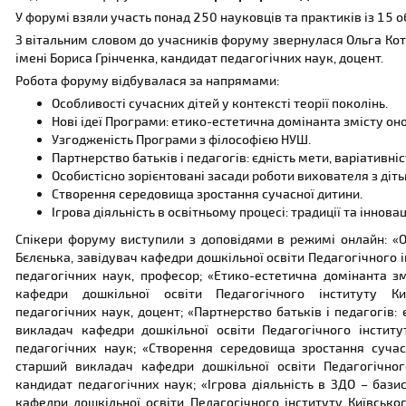
У форумі взяли участь понад 250 науковців та практиків із 15 об
З вітальним словом до учасників форуму звернулася Ольга Кот
імені Бориса Грінченка, кандидат педагогічних наук, доцент.
Робота форуму відбувалася за напрямами:
Особливості сучасних дітей у контексті теорії поколінь.
Нові ідеї Програми: етико-естетична домінанта змісту он
Узгодженість Програми з філософією НУШ.
Партнерство батьків і педагогів: єдність мети, варіативніс
Особистісно зорієнтовані засади роботи вихователя з діт
Створення середовища зростання сучасної дитини.
Ігрова діяльність в освітньому процесі: традиції та інноваці
Спікери форуму виступили з доповідями в режимі онлайн: «Ос
Бєлєнька, завідувач кафедри дошкільної освіти Педагогічного і
педагогічних наук, професор; «Етико-естетична домінанта 
кафедри дошкільної освіти Педагогічного інституту Ки
педагогічних наук, доцент; «Партнерство батьків і педагогів: 
викладач кафедри дошкільної освіти Педагогічного інститу
педагогічних наук; «Створення середовища зростання сучасн
старший викладач кафедри дошкільної освіти Педагогічного
кандидат педагогічних наук; «Ігрова діяльність в ЗДО – баз
кафедри дошкільної освіти Педагогічного інституту Київсько