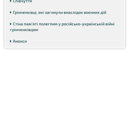
Співчуття
Грінченківці, які загинули внаслідок воєнних дій
Стіна пам’яті полеглим у російсько-українській війні
грінченківцям
Анонси