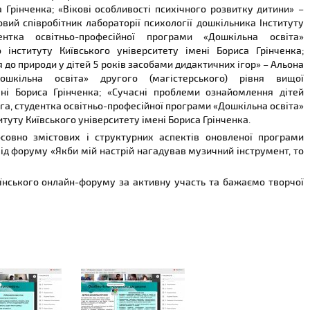
а Грінченка; «Вікові особливості психічного розвитку дитини» –
вий співробітник лабораторії психології дошкільника Інституту
нтка освітньо-професійної програми «Дошкільна освіта»
о інституту Київського університету імені Бориса Грінченка;
до природи у дітей 5 років засобами дидактичних ігор» – Альона
ошкільна освіта» другого (магістерського) рівня вищої
мені Бориса Грінченка; «Сучасні проблеми ознайомлення дітей
га, студентка освітньо-професійної програми «Дошкільна освіта»
итуту Київського університету імені Бориса Грінченка.
осовно змістових і структурних аспектів оновленої програми
ід форуму «Якби мій настрій нагадував музичний інструмент, то
їнського онлайн-форуму за активну участь та бажаємо творчої