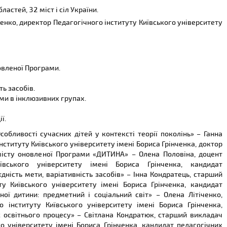
ластей, 32 міст і сіл України.
енко, директор Педагогічного інституту Київського університету
овленої Програми.
ть засобів.
ьми в інклюзивних групах.
ї.
обливості сучасних дітей у контексті теорії поколінь» – Ганна
нституту Київського університету імені Бориса Грінченка, доктор
змісту оновленої Програми «ДИТИНА» – Олена Половіна, доцент
ївського університету імені Бориса Грінченка, кандидат
єдність мети, варіативність засобів» – Інна Кондратець, старший
ту Київського університету імені Бориса Грінченка, кандидат
ої дитини: предметний і соціальний світ» – Олена Літіченко,
 інституту Київського університету імені Бориса Грінченка,
ис освітнього процесу» – Світлана Кондратюк, старший викладач
го університету імені Бориса Грінченка, кандидат педагогічних