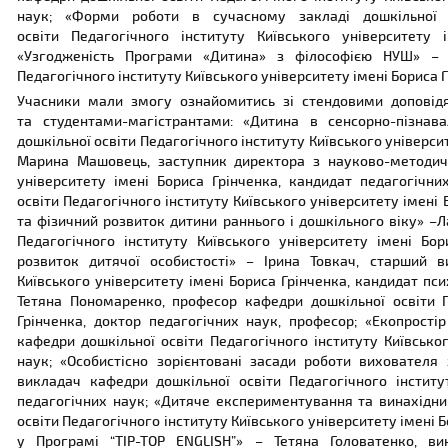
наук; «Форми роботи в сучасному закладі дошкільної 
освіти Педагогічного інституту Київського університету 
«Узгодженість Програми «Дитина» з філософією НУШ» – Г
Педагогічного інституту Київського університету імені Бориса Г
Учасники мали змогу ознайомитись зі стендовими доповід
та студентами-магістрантами: «Дитина в сенсорно-пізна
дошкільної освіти Педагогічного інституту Київського універси
Марина Машовець, заступник директора з науково-методичн
університету імені Бориса Грінченка, кандидат педагогічн
освіти Педагогічного інституту Київського університету імені 
та фізичний розвиток дитини раннього і дошкільного віку» –
Педагогічного інституту Київського університету імені Бо
розвиток дитячої особистості» – Ірина Товкач, старший в
Київського університету імені Бориса Грінченка, кандидат пси
Тетяна Пономаренко, професор кафедри дошкільної освіти П
Грінченка, доктор педагогічних наук, професор; «Екопрост
кафедри дошкільної освіти Педагогічного інституту Київсько
наук; «Особистісно зорієнтовані засади роботи вихователя
викладач кафедри дошкільної освіти Педагогічного інститу
педагогічних наук; «Дитяче експериментування та винахідн
освіти Педагогічного інституту Київського університету імені Б
у Програмі “TIP-TOP ENGLISH”» – Тетяна Головатенко, в