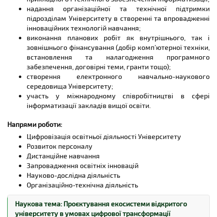
providing organizational and technical support to the
надання організаційної та технічної підтримки
University departments in the creation and
підрозділам Університету в створенні та впровадженні
implementation of innovative learning technologies;
інноваційних технологій навчання;
execution of planned works, both internal and
виконання планових робіт як внутрішнього, так і
external financing (selection of computer hardware,
зовнішнього фінансування (добір комп’ютерної техніки,
software installation and setup, contracts, grants,
встановлення та налагодження програмного
etc.);
забезпечення, договірні теми, гранти тощо);
creation of electronic educational and scientific
створення електронного навчально-наукового
environment of the University;
середовища Університету;
research of international rating methodologies
участь у міжнародному співробітництві в сфері
focused on achieving the Sustainable Development
інформатизації закладів вищої освіти.
Goals.
Напрями роботи:
participation in international cooperation in digital
transformation of Higher Education institutions.
Цифровізація освітньої діяльності Університету
Розвиток персоналу
Focus
areas:
Дистанційне навчання
Digitization of the University activities
Запровадження освітніх інновацій
Staff development
Науково-дослідна діяльність
Distant Learning
Організаційно-технічна діяльність
Implementation of educational innovations
Research activities
Наукова тема: Проєктування екосистеми відкритого
Organizational and technical activities
університету в умовах цифрової трансформації