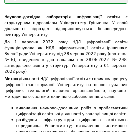
The Digitization of Education Research Lab
is a structural
department of the Grinchenko University. The department
Науково-дослідна лабораторія цифровізації освіти
є
reports directly to the rector of the University.
структурним підрозділом Університету Грінченка. У своїй
діяльності підрозділ підпорядковується безпосередньо
Until September 1, 2022, the Digitization of Education
ректору Університету.
Research Lab functioned as the IT in Education Lab (by the
decision of the Academic Council of the University dated
До 1 вересня 2022 року НДЛ цифровізації освіти
June 28, 2022 (protocol No. 6), implemented by Order No.
функціонувала як НДЛ інформатизації освіти (рішенням
298 dated June 28, 2022, changes in the structure of the
Вченої ради Університету від 28 червня 2022 року (протокол
University were approved from September 1, 2022).
№6), введеним в дію наказом від 28.06.2022 №298,
затверджено зміни у структурі Університету з 01 вересня
The aim
of Digitization of Education Research Lab activities
2022 року).
is to facilitate the process of digital transformation of the
University on the basis of modern digital technologies
Метою
діяльності НДЛ цифровізації освіти є сприяння процесу
through organizational, scientific, methodological and
цифрової трансформації Університету на основі сучасних
system support:
цифрових технологій шляхом організаційного, науково-
методичного, системотехнічного забезпечення, а саме:
realization of research work on the issues of
digitization of educational activity in a high education
виконання науково-дослідних робіт з проблематики
institution
;
цифровізації освітньої діяльності у закладі вищої освіти;
developing the University's digital educational
розбудови інфраструктури цифрового освітнього
environment infrastructure; definition of systematic
середовища Університету; визначення системного,
and technical support of digital transformation;
прикладного і технічного забезпечення інформатизації;