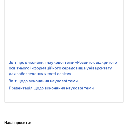
Presentation on the implementation of the research
project
Report on the implementation of the research project
Звіт про виконання наукової теми «Розвиток відкритого
освітнього інформаційного середовища університету
для забезпечення якості освіти»
Звіт щодо виконання наукової теми
Презентація щодо виконання наукової теми
Наші проєкти: