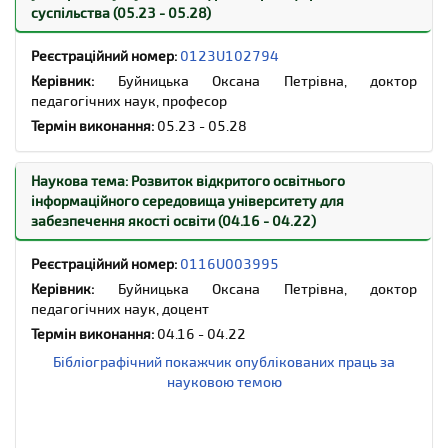
суспільства (05.23 - 05.28)
Research project: Development of the university's open
educational information environment for the education
Реєстраційний номер:
0123U102794
quality assurance (
04.16 - 04.22
)
Керівник:
Буйницька Оксана Петрівна, доктор
педагогічних наук,
професор
Registration number:
0116U003995
Термін виконання:
05.23 - 05.28
Project Manager:
Oksana Buinytska, Doctor of
Pedagogical Sciences, Associate Professor
Deadline:
04.16 - 04.22
Наукова тема: Розвиток відкритого освітнього
інформаційного середовища університету для
Bibliographic index of published papers on the
забезпечення якості освіти (04.16 - 04.22)
research project
Реєстраційний номер:
0116U003995
Керівник:
Буйницька Оксана Петрівна, доктор
педагогічних наук, доцент
Термін виконання:
04.16 - 04.22
Бібліографічний покажчик опублікованих праць за
науковою темою