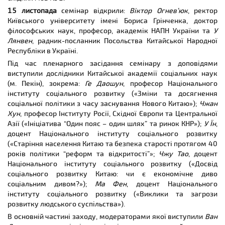
15 листопада
семінар відкрили:
Віктор Огнев’юк
, ректор
Київського університету імені Бориса Грінченка, доктор
філософських наук, професор, академік НАПН України та
У
Лянвен
, радник-посланник Посольства Китайської Народної
Республіки в Україні.
Під час пленарного засідання семінару з доповідями
виступили дослідники Китайської академії соціальних наук
(м. Пекін), зокрема:
Ге Даошун
, професор Національного
інституту соціального розвитку («Зміни та досягнення
соціальної політики з часу заснування Нового Китаю»);
Чжан
Хун
, професор Інституту Росії, Східної Європи та Центральної
Азії («Ініціатива “Один пояс – один шлях” та ринок КНР»);
У Їн
,
доцент Національного інституту соціального розвитку
(«Старіння населення Китаю та безпека старості протягом 40
років політики “реформ та відкритості”»;
Чжу Тао
, доцент
Національного інституту соціального розвитку («Досвід
соціального розвитку Китаю: чи є економічне диво
соціальним дивом?»);
Ма Фен
, доцент Національного
інституту соціального розвитку («Виклики та загрози
розвитку людського суспільства»).
В основній частині заходу, модераторами якої виступили
Ван