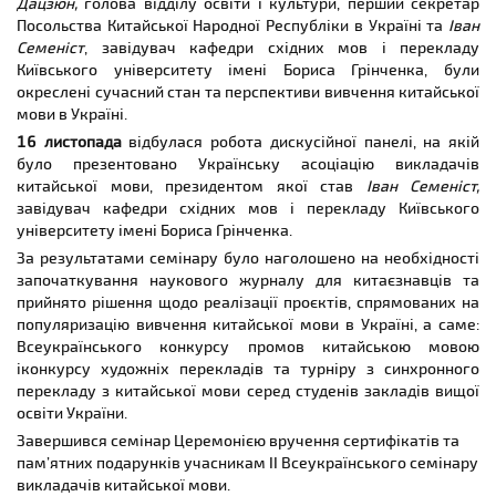
Дацзюн,
голова відділу освіти і культури, перший секретар
Посольства Китайської Народної Республіки в Україні та
Іван
Семеніст
, завідувач кафедри східних мов і перекладу
Київського університету імені Бориса Грінченка,
були
окреслені сучасний
стан та перспективи вивчення китайської
мови в Україні.
16 листопада
відбулася робота дискусійної панелі, на якій
було презентовано Українську асоціацію викладачів
китайської мови, президентом якої став
Іван Семеніст,
завідувач кафедри східних мов і перекладу Київського
університету імені Бориса Грінченка.
За результатами семінару було наголошено на необхідності
започаткування наукового журналу для китаєзнавців та
прийнято рішення щодо реалізації проєктів, спрямованих на
популяризацію вивчення китайської мови в Україні, а саме:
Всеукраїнського конкурсу промов китайською мовою
іконкурсу художніх перекладів та турніру з синхронного
перекладу з китайської мови серед студенів закладів вищої
освіти України.
Завершився семінар Церемонією вручення сертифікатів та
пам’ятних подарунків учасникам ІІ Всеукраїнського семінару
викладачів китайської мови.