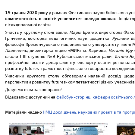
19 травня 2020 року
у рамках Фестивалю науки Київського уні
компетентність в освіті: університет-коледж-школа»
. Ініціа
післядипломної освіти.
Участь у круглому столі взяли:
Марія Братко,
директорка Фахов
Грінченка, докторка педагогічних наук, доцентка;
Руслана Бі
філософії Кременчуцького національного університету імені 
Павиченко,
директорка ліцею «МИР» м. Харкова;
Наталія Кру
школи І-ІІІ ступенів №9 Рубіжанської міської ради;
Тетяна Як
професійної освіти департаменту експорту освіти регіонал
розвитку futures-грамотності фінського товариства дослідників м
Учасники круглого столу обговорили наявний досвід щодо
перспективи розвитку futures-компетентності різних учасників
Дякуємо всім за співпрацю!
Відеозапис доступний на
фейсбук-сторінці кафедри освітнього 
Матеріали надано
НМЦ досліджень, наукових проектів та прог