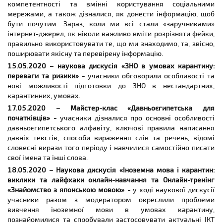
компетентності та вмінні користування соціальними
мережами, а також дізналися, як донести інформацію, щоб
бути почутим. Зараз, коли ми всі стали «заручниками»
інтернет-джерел, як ніколи важливо вміти розрізняти фейки,
правильно використовувати те, що ми знаходимо, та, звісно,
поширювати якісну та перевірену інформацію.
15.05.2020 – наукова дискусія «ЗНО в умовах карантину:
переваги та ризики» -
учасники обговорили особливості та
нові можливості підготовки до ЗНО в нестандартних,
карантинних, умовах.
17.05.2020 – Майстер-клас «Давньоєгипетська для
початківців»
-
учасники дізналися про основні особливості
давньоєгипетського алфавіту, ключові правила написання
давніх текстів, способи вираження слів та речень, відомі
словесні вирази того періоду і навчилися самостійно писати
свої імена та інші слова.
18.05.2020 – Наукова дискусія «Іноземна мова і карантин:
виклики та лайфхаки онлайн-навчання та Онлайн-тренінг
«Знайомство з японською мовою» -
у ході наукової дискусії
учасники разом з модератором окреслили проблеми
вивчення іноземної мови в умовах карантину,
познайомилися та спробували застосовувати актуальні ІКТ