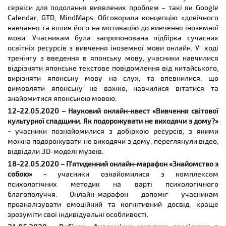
сервіси для подолання виявлених проблем – такі як Google
Calendar, GTD, MindMaps. Обговорили концепцію «довічного
навчання та вплив його на мотивацію до вивчення іноземної
мови. Учасникам була запропонована підбірка сучасних
освітніх ресурсів з вивчення іноземної мови онлайн. У ході
тренінгу з введення в японську мову, учасники навчилися
відрізняти японське текстове повідомлення від китайського,
вирізняти японську мову на слух, та впевнилися, що
вимовляти японську не важко, навчилися вітатися та
знайомитися японською мовою.
12-22.05.2020 – Науковий онлайн-квест «Вивчення світової
культурної спадщини. Як подорожувати не виходячи з дому?»
-
учасники познайомилися з добіркою ресурсів, з якими
можна подорожувати не виходячи з дому, переглянули відео,
відвідали 3D-моделі музеїв.
18-22
.05.2020 – П
’
ятиденний онлайн-марафон «Знайомство з
собою» -
учасники ознайомилися з комплексом
психологічних методик на варті психологічного
благополуччя. Онлайн-марафон допоміг учасникам
проаналізувати емоційний та когнітивний досвід, краще
зрозуміти свої індивідуальні особливості.