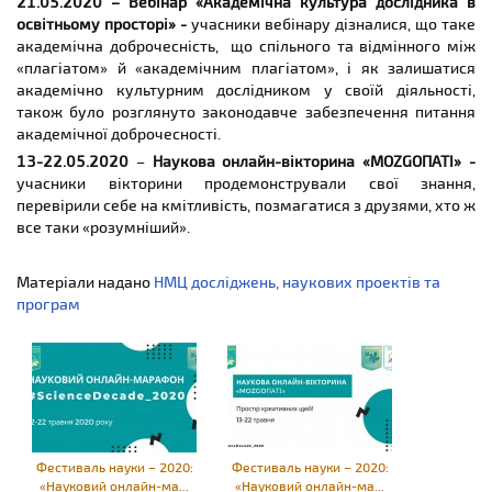
21.05.2020 – Вебінар «Академічна культура дослідника в
освітньому просторі» -
учасники вебінару дізналися, що таке
академічна доброчесність, що спільного та відмінного між
«плагіатом» й «академічним плагіатом», і як залишатися
академічно культурним дослідником у своїй діяльності,
також було розглянуто законодавче забезпечення питання
академічної доброчесності.
13-22.05.2020
–
Наукова онлайн-вікторина «
MOZGO
ПАТІ»
-
учасники вікторини продемонстрували свої знання,
перевірили себе на кмітливість, позмагатися з друзями, хто ж
все таки «розумніший».
Матеріали надано
НМЦ досліджень, наукових проектів та
програм
Фестиваль науки – 2020:
Фестиваль науки – 2020:
«Науковий онлайн-ма...
«Науковий онлайн-ма...