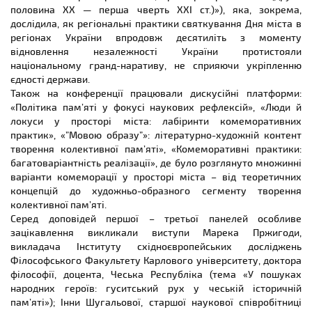
половина XX — перша чверть XXI ст.)»), яка, зокрема,
дослідила, як регіональні практики святкування Дня міста в
регіонах України впродовж десятиліть з моменту
відновлення незалежності України протистояли
національному гранд-наративу, не сприяючи укріпленню
єдності держави.
Також на конференції працювали дискусійні платформи:
«Політика пам’яті у фокусі наукових рефлексій», «Люди й
локуси у просторі міста: лабіринти комеморативних
практик», «”Мовою образу”»: літературно-художній контент
творення колективної пам’яті», «Комеморативні практики:
багатоваріантність реалізації», де було розглянуто множинні
варіанти комеморації у просторі міста – від теоретичних
концепцій до художньо-образного сегменту творення
колективної пам’яті.
Серед доповідей першої – третьої панелей особливе
зацікавлення викликали виступи Марека Пржигоди,
викладача Інституту східноєвропейських досліджень
Філософського Факультету Карлового університету, доктора
філософії, доцента, Чеська Республіка (тема «У пошуках
народних героїв: гуситський рух у чеській історичній
пам’яті»); Інни Шугальової, старшої наукової співробітниці