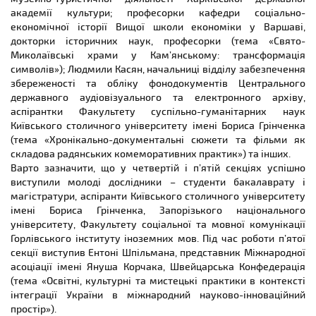
академії культури; професорки кафедри соціально-
економічної історії Вищої школи економіки у Варшаві,
докторки історичних наук, професорки (тема «Свято-
Миколаївські храми у Кам’янському: трансформація
символів»); Людмили Касян, начальниці відділу забезпечення
збереженості та обліку фонодокументів Центрального
державного аудіовізуального та електронного архіву,
аспірантки Факультету суспільно-гуманітарних наук
Київського столичного університету імені Бориса Грінченка
(тема «Хронікально-документальні сюжети та фільми як
складова радянських комеморативних практик») та інших.
Варто зазначити, що у четвертій і п’ятій секціях успішно
виступили молоді дослідники – студенти бакалаврату і
магістратури, аспіранти Київського столичного університету
імені Бориса Грінченка, Запорізького національного
університету, Факультету соціальної та мовної комунікації
Горлівського інституту іноземних мов. Під час роботи п’ятої
секції виступив Ентоні Шпільмана, представник Міжнародної
асоціації імені Януша Корчака, Швейцарська Конфедерація
(тема «Освітні, культурні та мистецькі практики в контексті
інтеграції України в міжнародний науково-інноваційний
простір»).