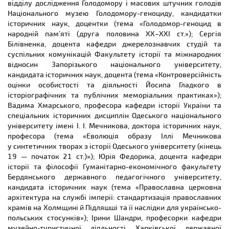
відділу дослідження Голодомору і масових штучних голодів
Національного музею Голодомору-геноциду, кандидатки
історичних наук, доцентки (тема «Голодомор-геноцид в
народній пам’яті (друга половина ХХ–ХХІ ст.»); Сергія
Білівненка, доцента кафедри джерелознавчих студій та
суспільних комунікацій Факультету історії та міжнародних
відносин Запорізького національного університету,
кандидата історичних наук, доцента (тема «Контроверсійність
оцінки особистості та діяльності Йосипа Гладкого в
історіографічних та публічних меморіальних практиках»);
Вадима Хмарського, професора кафедри історії України та
спеціальних історичних дисциплін Одеського національного
університету імені І. І. Мечникова, доктора історичних наук,
професора (тема «Еволюція образу Іллі Мечникова
у синтетичних творах з історії Одеського університету (кінець
19 — початок 21 ст.)»); Юрія Федорика, доцента кафедри
історії та філософії Гуманітарно-економічного факультету
Бердянського державного педагогічного університету,
кандидата історичних наук (тема «Православна церковна
архітектура на службі імперії: стандартизація православних
храмів на Холмщині й Підляшші та її наслідки для українсько-
польських стосунків»); Ірини Шандри, професорки кафедри
музейно-туристичної діяльності Харківської державної