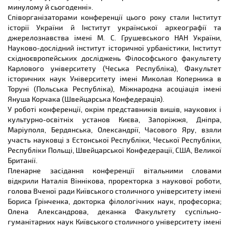
минулому й сьогоденні».
Співорганізаторами конференції цього року стали Інститут
історії України й Інститут української археографії та
джерелознавства імені М. С. Грушевського НАН України,
Науково-дослідний інститут історичної урбаністики, Інститут
східноєвропейських досліджень Філософського факультету
Карлового університету (Чеська Республіка), Факультет
історичних наук Університету імені Миколая Коперника в
Торуні (Польська Республіка), Міжнародна асоціація імені
Януша Корчака (Швейцарська Конфедерація).
У роботі конференції, окрім представників вишів, наукових і
культурно-освітніх установ Києва, Запоріжжя, Дніпра,
Маріуполя, Бердянська, Олександрії, Часового Яру, взяли
участь науковці з Естонської Республіки, Чеської Республіки,
Республіки Польщі, Швейцарської Конфедерації, США, Великої
Британії.
Пленарне засідання конференції вітальними словами
відкрили Наталія Віннікова, проректорка з наукової роботи,
голова Вченої ради Київського столичного університету імені
Бориса Грінченка, докторка філологічних наук, професорка;
Олена Александрова, деканка Факультету суспільно-
гуманітарних наук Київського столичного університету імені