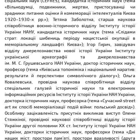
соціальних наук (CEFRES), кандидатка історичних наук (тема
«Вільнодумці, подвижники, жертви, пристосуванці чи
зрадники: питання оцінки й комеморації інтелектуалів Києва
1920–1930-х рр.»); Тетяна Заболотна, старша наукова
співробітниця воєнно-історичного відділу Інституту історії
України НАНУ, кандидатка історичних наук (тема «Слідами
страт: локації шибениць періоду нацистської окупації в
меморіальному ландшафті Києва»); Ігор Гирич, завідувач
відділу джерелознавства нової історії України Інституту
української археографії та джерелознавства
ім. М. С. Грушевського НАН України, доктор історичних наук,
професор (тема «Київська топоніміка і національний наратив:
результати й перспективи символічного діалогу»); Ольга
Ковалевська, провідна наукова співробітниця відділу
спеціальних галузей історичної науки та електронних
інформаційних ресурсів Інституту історії України НАН України,
докторка історичних наук, професорка (тема «Сучасний street
art як спосіб меморіалізації подій війни: польський досвід»).
Особливу зацікавленість присутніх викликав виступ Олени
Стяжкіної, провідної наукової співробітниці відділу історії
України другої половини XX ст. Інституту історії України НАН
України, докторки історичних наук, професорки (тема «Дні
наших міст: простори пам’яті, простори вразливості (друга