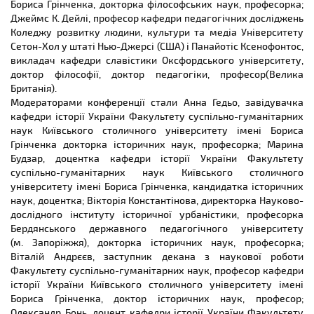
Бориса Грінченка, докторка філософських наук, професорка;
Джеймс К. Дейлі, професор кафедри педагогічних досліджень
Коледжу розвитку людини, культури та медіа Університету
Сетон-Хол у штаті Нью-Джерсі (США) і Панайотіс Ксенофонтос,
викладач кафедри славістики Оксфордського університету,
доктор філософії, доктор педагогіки, професор(Велика
Британія).
Модераторами конференції стали Анна Гедьо, завідувачка
кафедри історії України Факультету суспільно-гуманітарних
наук Київського столичного університету імені Бориса
Грінченка докторка історичних наук, професорка; Марина
Будзар, доцентка кафедри історії України Факультету
суспільно-гуманітарних наук Київського столичного
університету імені Бориса Грінченка, кандидатка історичних
наук, доцентка; Вікторія Константінова, директорка Науково-
дослідного інституту історичної урбаністики, професорка
Бердянського державного педагогічного університету
(м. Запоріжжя), докторка історичних наук, професорка;
Віталій Андрєєв, заступник декана з наукової роботи
Факультету суспільно-гуманітарних наук, професор кафедри
історії України Київського столичного університету імені
Бориса Грінченка, доктор історичних наук, професор;
Олександр Бонь, доцент кафедри історії України Факультету