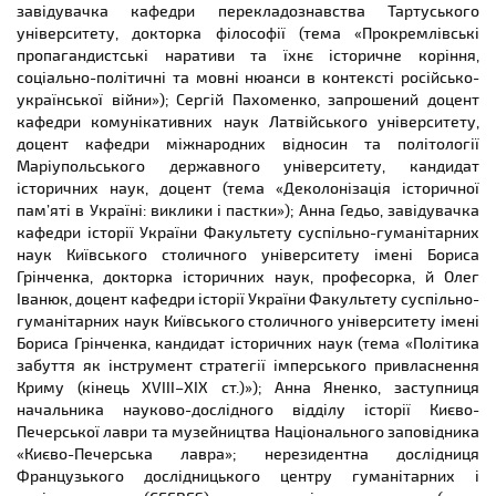
завідувачка кафедри перекладознавства Тартуського
університету, докторка філософії (тема «Прокремлівські
пропагандистські наративи та їхнє історичне коріння,
соціально-політичні та мовні нюанси в контексті російсько-
української війни»); Сергій Пахоменко, запрошений доцент
кафедри комунікативних наук Латвійського університету,
доцент кафедри міжнародних відносин та політології
Маріупольського державного університету, кандидат
історичних наук, доцент (тема «Деколонізація історичної
пам’яті в Україні: виклики і пастки»); Анна Гедьо, завідувачка
кафедри історії України Факультету суспільно-гуманітарних
наук Київського столичного університету імені Бориса
Грінченка, докторка історичних наук, професорка, й Олег
Іванюк, доцент кафедри історії України Факультету суспільно-
гуманітарних наук Київського столичного університету імені
Бориса Грінченка, кандидат історичних наук (тема «Політика
забуття як інструмент стратегії імперського привласнення
Криму (кінець XVIII–ХІХ ст.)»); Анна Яненко, заступниця
начальника науково-дослідного відділу історії Києво-
Печерської лаври та музейництва Національного заповідника
«Києво-Печерська лавра»; нерезидентна дослідниця
Французького дослідницького центру гуманітарних і