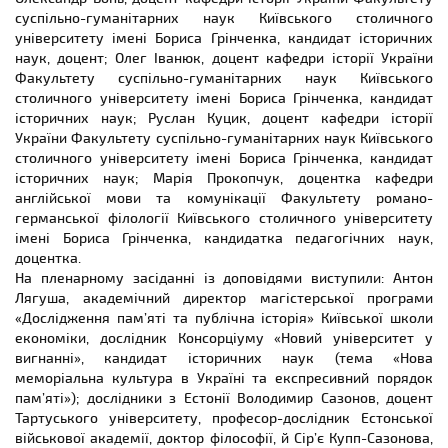
суспільно-гуманітарних наук Київського столичного
університету імені Бориса Грінченка, кандидат історичних
наук, доцент; Олег Іванюк, доцент кафедри історії України
Факультету суспільно-гуманітарних наук Київського
столичного університету імені Бориса Грінченка, кандидат
історичних наук; Руслан Куцик, доцент кафедри історії
України Факультету суспільно-гуманітарних наук Київського
столичного університету імені Бориса Грінченка, кандидат
історичних наук; Марія Прокопчук, доцентка кафедри
англійської мови та комунікації Факультету романо-
германської філології Київського столичного університету
імені Бориса Грінченка, кандидатка педагогічних наук,
доцентка.
На пленарному засіданні із доповідями виступили: Антон
Лягуша, академічний директор магістерської програми
«Дослідження пам’яті та публічна історія» Київської школи
економіки, дослідник Консорціуму «Новий університет у
вигнанні», кандидат історичних наук (тема «Нова
меморіальна культура в Україні та експресивний порядок
пам’яті»); дослідники з Естонії Володимир Сазонов, доцент
Тартуського університету, професор-дослідник Естонської
військової академії, доктор філософії, й Сір’є Купп-Сазонова,