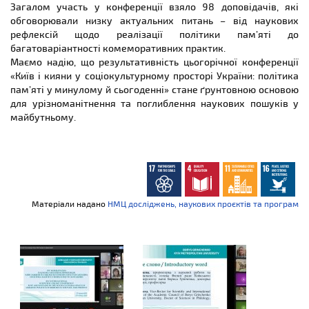
Загалом участь у конференції взяло 98 доповідачів, які
обговорювали низку актуальних питань – від наукових
рефлексій щодо реалізації політики пам’яті до
багатоваріантності комеморативних практик.
Маємо надію, що результативність цьогорічної конференції
«Київ і кияни у соціокультурному просторі України: політика
пам’яті у минулому й сьогоденні» стане ґрунтовною основою
для урізноманітнення та поглиблення наукових пошуків у
майбутньому.
Матеріали надано
НМЦ досліджень, наукових проєктів та програм