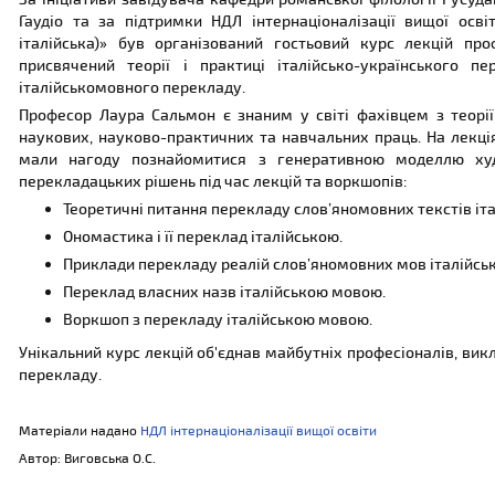
Гаудіо та за підтримки НДЛ інтернаціоналізації вищої осві
італійська)» був організований гостьовий курс лекцій пр
присвячений теорії і практиці італійсько-українського
італійськомовного перекладу.
Професор Лаура Сальмон є знаним у світі фахівцем з теор
наукових, науково-практичних та навчальних праць. На лекція
мали нагоду познайомитися з генеративною моделлю худ
перекладацьких рішень під час лекцій та воркшопів:
Теоретичні питання перекладу слов’яномовних текстів іт
Ономастика і її переклад італійською.
Приклади перекладу реалій слов’яномовних мов італійсь
Переклад власних назв італійською мовою.
Воркшоп з перекладу італійською мовою.
Унікальний курс лекцій об'єднав майбутніх професіоналів, вик
перекладу.
Матеріали надано
НДЛ інтернаціоналізації вищої освіти
Автор: Виговська О.С.