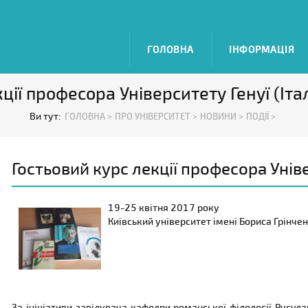
ГОЛОВНА
ІНФОРМАЦІЯ
ції професора Університету Генуї (Іт
Ви тут:
ГОЛОВНА >
ПРО УНІВЕРСИТЕТ >
НОВИНИ >
ПОДІЇ >
Гостьовий курс лекції професора Уніве
19-25 квітня 2017 року
Київський університет імені Бориса Грінче
За ініціативи завідувача кафедри романської філології Русу