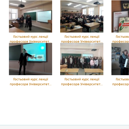
Гостьовий курс лекції
Гостьовий курс лекції
Гостьови
професора Університет...
професора Університет...
професора
Гостьовий курс лекції
Гостьовий курс лекції
Гостьови
професора Університет...
професора Університет...
професора