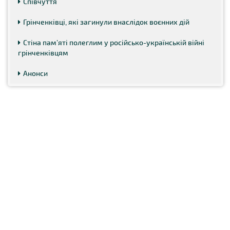
Співчуття
Грінченківці, які загинули внаслідок воєнних дій
Стіна пам’яті полеглим у російсько-українській війні
грінченківцям
Анонси