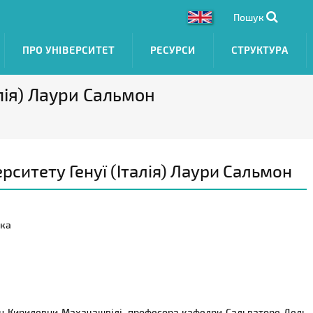
Пошук
ПРО УНІВЕРСИТЕТ
РЕСУРСИ
СТРУКТУРА
алія) Лаури Сальмон
рситету Генуї (Італія) Лаури Сальмон
нка
дан Кирилевни Махачашвілі, професора кафедри Сальваторе Дель