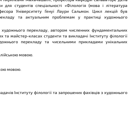
ти для студентів спеціальності «Філологія (мова і література
офесора Університету Генуї Лаури Сальмон. Цикл лекцій був
 перекладу та актуальним проблемам у практиці художнього
ії художнього перекладу, автором численних фундаментальних
х та майстер-класах студенти та викладачі Інституту філології
ожнього перекладу та чисельними прикладами унікальних
алійською мовою.
кою мовою.
ладачів Інституту філології та запрошених фахівців з художнього