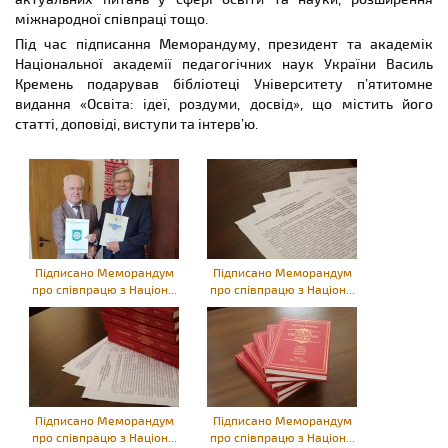
міжнародної співпраці тощо.
Під час підписання Меморандуму, президент та академік
Національної академії педагогічних наук України Василь
Кремень подарував бібліотеці Університету п’ятитомне
видання «Освіта: ідеї, роздуми, досвід», що містить його
статті, доповіді, виступи та інтерв’ю.
Підписано Меморандум
Підписано Меморандум
про співпрацю з Націон...
про співпрацю з Націон...
Підписано Меморандум
Підписано Меморандум
про співпрацю з Націон...
про співпрацю з Націон...