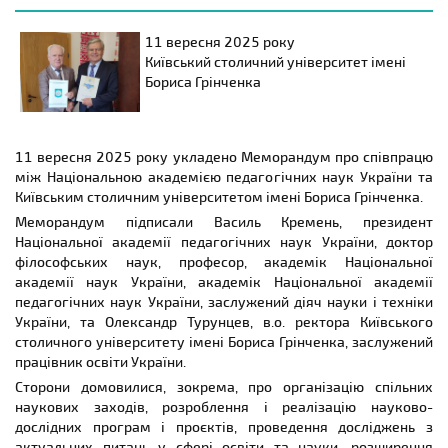
11 вересня 2025 року
Київський столичний університет імені
Бориса Грінченка
11 вересня 2025 року укладено Меморандум про співпрацю
між Національною академією педагогічних наук України та
Київським столичним університетом імені Бориса Грінченка.
Меморандум підписали Василь Кремень, президент
Національної академії педагогічних наук України, доктор
філософських наук, професор, академік Національної
академії наук України, академік Національної академії
педагогічних наук України, заслужений діяч науки і техніки
України, та Олександр Турунцев, в.о. ректора Київського
столичного університету імені Бориса Грінченка, заслужений
працівник освіти України.
Сторони домовилися, зокрема, про організацію спільних
наукових заходів, розроблення і реалізацію науково-
дослідних програм і проєктів, проведення досліджень з
актуальних питань у сфері освіти та науки, розширення