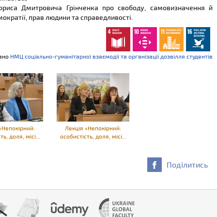
ї Бориса Дмитровича Грінченка про свободу, самовизначення й
ократії, прав людини та справедливості.
дано
НМЦ соціально-гуманітарної взаємодії та організації дозвілля студентів
«Непокірний:
Лекція «Непокірний:
ь, доля, місі...
особистість, доля, місі...
Поділитись