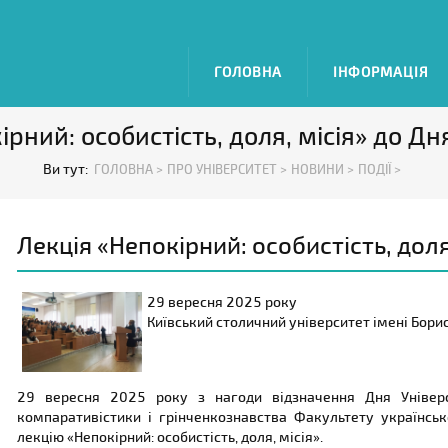
ГОЛОВНА
ІНФОРМАЦІЯ
ірний: особистість, доля, місія» до Дн
Ви тут:
ГОЛОВНА >
ПРО УНІВЕРСИТЕТ >
НОВИНИ >
ПОДІЇ >
Лекція «Непокірний: особистість, доля
29 вересня 2025 року
Київський столичний університет імені Бори
29 вересня 2025 року з нагоди відзначення Дня Універси
компаративістики і грінченкознавства Факультету українськ
лекцію «Непокірний: особистість, доля, місія».