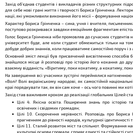
Захід об’єднав студентів і викладачів різних структурних під
для себе нові грані життя і творчості Бориса Грінченка. Лекто
нації, які уможливили виконання його місії – формування націон
Характер Бориса Грінченка – сина, учня і вчителя, письменник
поступово розкривався завдяки емоційним фрагментам епісто
Голос Бориса Грінченка ніби промовляв до сучасних студентів 
університет буде, але коли студент обмежиться тільки на том
добуде добрих знаннів, коли працюватиме самостійно поруч і з 
Основний зміст лекції був присвячений висвітленню способів б
знайшлося місце й розповіді про історію його кохання до др
взаємну відданість: «Віритиму, поки кохатиму, а кохатиму, пок
На завершення всі учасники зустрічі перейнялися натхненно
«Волі! Волі вкраїнському народові, як самостійній національні
краї порядкувати так, як він сам хоче – ось чого повинні ми хот
Захід став важливим кроком до реалізації глобальних Цілей ст
Цілі 4. Якісна освіта. Поширення знань про історію 
освічених і свідомих громадян;
Цілі 10. Скорочення нерівності. Розповідь про Бориса 
прагненням до рівності народів, культурної ідентичності т
Цілі 11. Сталий розвиток міст та спільнот. Формування н
культурні основи громади, сприяє єдності та стійкості сус