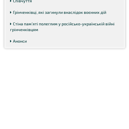
Співчуття
Грінченківці, які загинули внаслідок воєнних дій
Стіна пам’яті полеглим у російсько-українській війні
грінченківцям
Анонси