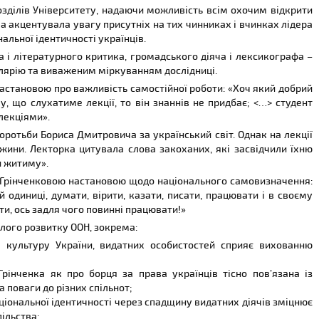
розділів Університету, надаючи можливість всім охочим відкрити
рка акцентувала увагу присутніх на тих чинниках і вчинках лідера
альної ідентичності українців.
а і літературного критика, громадського діяча і лексикографа –
лярію та виваженим міркуванням дослідниці.
настановою про важливість самостійної роботи: «Хоч який добрий
у, що слухатиме лекції, то він знаннів не придбає; <…> студент
лекціями».
оротьби Бориса Дмитровича за український світ. Однак на лекції
ужини. Лекторка цитувала слова закоханих, які засвідчили їхню
и житиму».
ю Грінченковою настановою щодо національного самовизначення:
й одиниці, думати, вірити, казати, писати, працювати і в своєму
іти, ось задля чого повинні працювати!»
алого розвитку ООН, зокрема:
та культуру України, видатних особистостей сприяє вихованню
Грінченка як про борця за права українців тісно пов’язана із
а поваги до різних спільнот;
аціональної ідентичності через спадщину видатних діячів зміцнює
пільства;