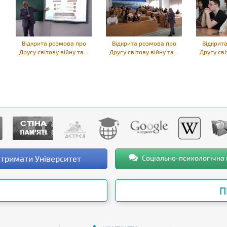
Відкрита розмова про
Відкрита розмова про
Відкрит
Другу світову війну та...
Другу світову війну та...
Другу сві
тримати Університет
Соціально-психологічна
П