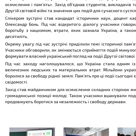
осмислення і пам’ять». Захід об’єднав студентів, викладачів т
Другій світовій війні та значення цих подій для сучасного суспіл
Спікером зустрічі став кандидат історичних наук, доцент ка
Олександр Бонь. Під час відкритого діалогу учасники говорил
боротьбу з нацизмом, втрати, яких зазнала Україна, а так
десятиліть.
Окрему увагу під час зустрічі приділили темі історичної пам’я
Учасники обговорили, як змінюється сприйняття подій минулог
формувати власний український погляд на події Другої світової 
Під час заходу наголошувалося, що Україна стала одним і
величезних людських та матеріальних втрат. Мільйони украї
боролися за свободу рідної землі. Пам’ять про ці події сьогодн
свідомості.
Захід став майданчиком для осмислення складних сторінок ми
громадянської позиції молоді. Також учасники вшанували подви
продовжують боротися за незалежність і свободу держави.