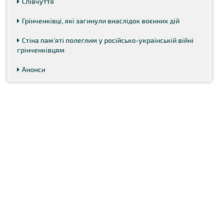
Співчуття
Грінченківці, які загинули внаслідок воєнних дій
Стіна пам’яті полеглим у російсько-українській війні
грінченківцям
Анонси