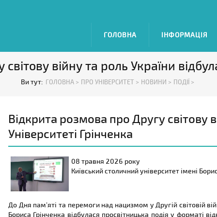
ГОЛОВНА
ІНФОРМАЦІЯ
світову війну та роль України відбул
Ви тут:
ГОЛОВНА >
ПРО УНІВЕРСИТЕТ >
НОВИНИ >
ПОДІЇ >
Відкрита розмова про Другу світову ві
Університеті Грінченка
08 травня
2026 року
Київський столичний університет імені Бори
До Дня пам’яті та перемоги над нацизмом у Другій світовій ві
Бориса Грінченка відбулася просвітницька подія у форматі від