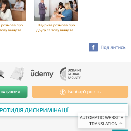
а розмова про
Відкрита розмова про
тову війну та...
Другу світову війну та...
Поділитись
 підтримка
Безбар’єрність
РОТИДІЯ ДИСКРИМІНАЦІЇ
AUTOMATIC WEBSITE
TRANSLATION