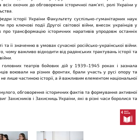
а всіх охочих до обговорення історичної пам’яті, ролі України у
ьства.
федри історії України Факультету суспільно-гуманітарних наук
и про ключові події Другої світової війни, внесок українців у
ож про трансформацію історичних наративів упродовж останніх
ті та її значенню в умовах сучасної російсько-української війни.
о, чому важливо відходити від радянських трактувань історії та
війни.
з головних театрів бойових дій у 1939–1945 роках і зазнала
нців воювали на різних фронтах, брали участь у русі опору та
і є не лише частиною історії, а й важливим елементом національної
нулого, обговорення історичних фактів та формування активної
г Захисників і Захисниць України, які в різні часи боролися та