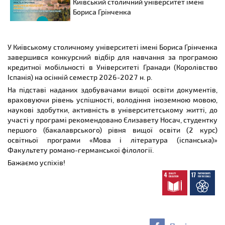
Київський столичний університет імені
Бориса Грінченка
У Київському столичному університеті імені Бориса Грінченка
завершився конкурсний відбір для навчання за програмою
кредитної мобільності в Університеті Гранади (Королівство
Іспанія) на осінній семестр 2026-2027 н. р.
На підставі наданих здобувачами вищої освіти документів,
враховуючи рівень успішності, володіння іноземною мовою,
наукові здобутки, активність в університетському житті, до
участі у програмі рекомендовано Єлизавету Носач, студентку
першого (бакалаврського) рівня вищої освіти (2 курс)
освітньої програми «Мова і література (іспанська)»
Факультету романо-германської філології.
Бажаємо успіхів!