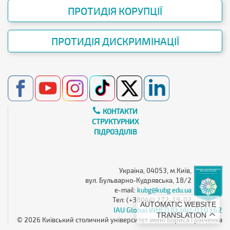
ПРОТИДІЯ КОРУПЦІЇ
ПРОТИДІЯ ДИСКРИМІНАЦІЇ
КОНТАКТИ
СТРУКТУРНИХ
ПІДРОЗДІЛІВ
Україна, 04053, м.Київ,
вул. Бульварно-Кудрявська, 18/2
e-mail:
kubg@kubg.edu.ua
Тел: (+38044) 272-19-02
AUTOMATIC WEBSITE
IAU Global WHED ID: IAU-010362
TRANSLATION
© 2026 Київський столичний університет імені Бориса Грінченка