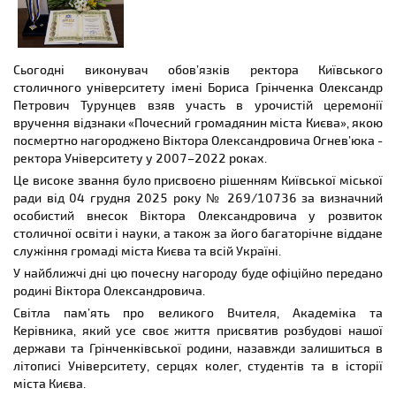
Сьогодні виконувач обов’язків ректора Київського
столичного університету імені Бориса Грінченка Олександр
Петрович Турунцев взяв участь в урочистій церемонії
вручення відзнаки «Почесний громадянин міста Києва», якою
посмертно нагороджено Віктора Олександровича Огнев’юка -
ректора Університету у 2007–2022 роках.
Це високе звання було присвоєно рішенням Київської міської
ради від 04 грудня 2025 року № 269/10736 за визначний
особистий внесок Віктора Олександровича у розвиток
столичної освіти і науки, а також за його багаторічне віддане
служіння громаді міста Києва та всій Україні.
У найближчі дні цю почесну нагороду буде офіційно передано
родині Віктора Олександровича.
Світла пам’ять про великого Вчителя, Академіка та
Керівника, який усе своє життя присвятив розбудові нашої
держави та Грінченківської родини, назавжди залишиться в
літописі Університету, серцях колег, студентів та в історії
міста Києва.