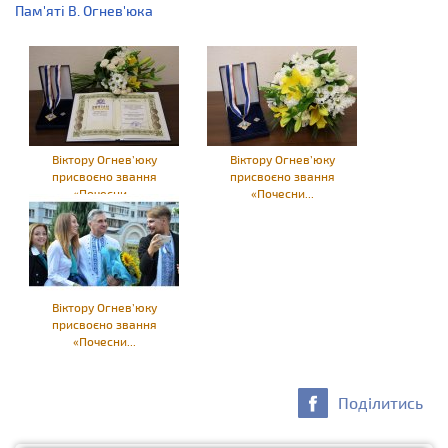
Пам'яті В. Огнев'юка
Віктору Огнев’юку
Віктору Огнев’юку
присвоєно звання
присвоєно звання
«Почесни...
«Почесни...
Віктору Огнев’юку
присвоєно звання
«Почесни...
Поділитись