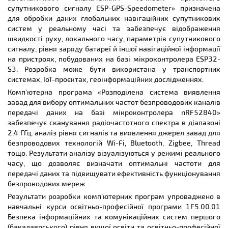
супутникового сигналу ESP-GPS-Speedometer» призначена
для обробки даних глобальних навігаційних супутникових
систем у реальному часі та забезпечує відображення
швидкості руху, локального часу, параметрів супутникового
сигналу, рівня заряду батареї й іншої навігаційної інформації
на пристроях, побудованих на базі мікроконтролера ESP32-
S3. Розробка може бути використана у транспортних
системах, IoT-проєктах, геоінформаційних дослідженнях.
Комп’ютерна програма «Розподілена система виявлення
завад для вибору оптимальних частот безпроводових каналів
передачі даних на базі мікроконтролера nRF52840»
забезпечує сканування радіочастотного спектра в діапазоні
2,4 ГГц, аналіз рівня сигналів та виявлення джерел завад для
безпроводових технологій Wi-Fi, Bluetooth, Zigbee, Thread
тощо. Результати аналізу візуалізуються у режимі реального
часу, що дозволяє визначати оптимальні частоти для
передачі даних та підвищувати ефективність функціонування
безпроводових мереж.
Результати розробки комп’ютерних програм упроваджено в
навчальні курси освітньо-професійної програми 1F5.00.01
Безпека інформаційних та комунікаційних систем першого
(бакалаврського) рівня вищої освіти та освітньо-професійної