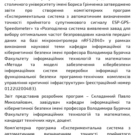
столичного університету імені Бориса Грінченка затверджено
звіти про створення комп’ютерних програм
«Експериментальна система з автоматичним визначенням
точності прийнятого супутникового сигналу ESP-GPS-
Speedometer» та «Розподілена система виявлення завад для
вибору оптимальних частот безпроводових каналів передачі
даних на базі мікроконтролера nRF52840» у рамках
виконання наукової теми кафедри інформаційної та
кібернетичної безпеки імені професора Володимира Бурячка
Факультету інформаційних технологій та математики
«Методи та моделі забезпечення кібербезпеки
інформаційних систем переробки інформації та
функціональної безпеки програмно-технічних комплексів
управління критичної інфраструктури» (реєстраційний номер
0122U200483).
Звіт представив розробник програм – Складанний Павло
Миколайович, завідувач кафедри інформаційної та
кібернетичної безпеки імені професора Володимира Бурячка
Факультету інформаційних технологій та математики,
кандидат технічних наук, доцент.
Комп’ютерна програма «Експериментальна система з
автоматичним визначенням точності прийнятого