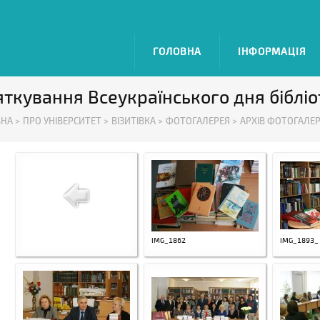
ГОЛОВНА
ІНФОРМАЦІЯ
яткування Всеукраїнського дня бібліо
НА >
ПРО УНІВЕРСИТЕТ >
ВІЗИТІВКА >
ФОТОГАЛЕРЕЯ >
АРХІВ ФОТОГАЛЕРЕ
IMG_1862
IMG_1893_