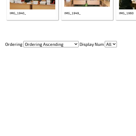
IMG_1940_
IMG_1949_
IMG_1960
Ordering
Display Num