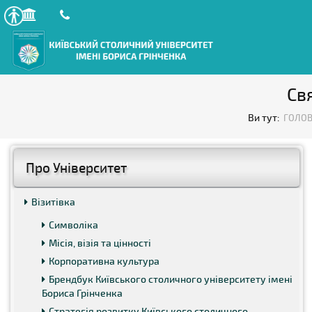
Св
Ви тут:
ГОЛОВ
Про Університет
Візитівка
Символіка
Місія, візія та цінності
Корпоративна культура
Брендбук Київського столичного університету імені
Бориса Грінченка
Стратегія розвитку Київського столичного