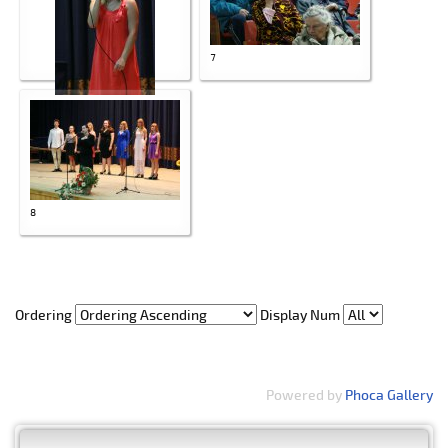
7
6
8
Ordering
Display Num
Powered by
Phoca Gallery