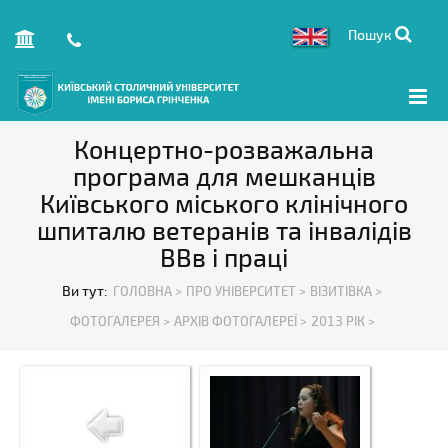
Пошук
Концертно-розважальна
програма для мешканців
Київського міського клінічного
шпиталю ветеранів та інвалідів
ВВв і праці
Ви тут:
ГОЛОВНА >
ПРО УНІВЕРСИТЕТ >
ВІЗИТІВКА >
ФОТОГАЛЕРЕЯ >
АРХІВ ФОТОГАЛЕРЕЇ >
2013 РІК >