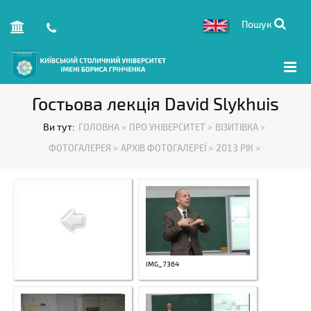
Пошук
Гостьова лекція David Slykhuis
Ви тут:
ГОЛОВНА >
ПРО УНІВЕРСИТЕТ >
ВІЗИТІВКА >
ФОТОГАЛЕРЕЯ >
АРХІВ ФОТОГАЛЕРЕЇ >
2013 РІК >
IMG_7364