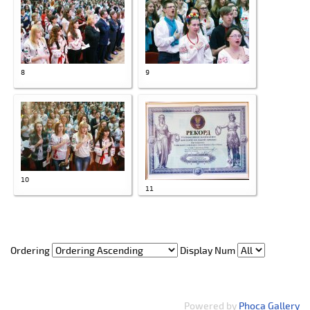
8
9
10
11
Ordering
Display Num
Powered by
Phoca Gallery