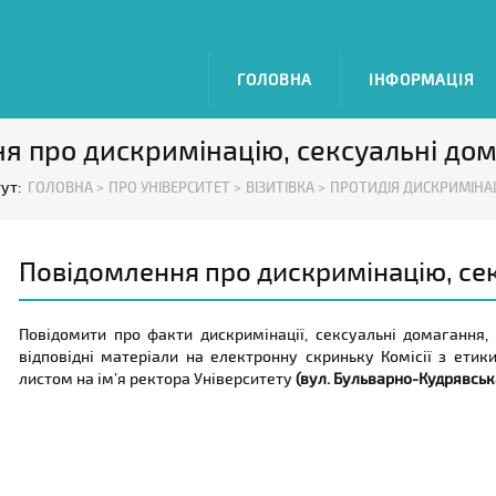
ГОЛОВНА
ІНФОРМАЦІЯ
я про дискримінацію, сексуальні до
тут:
ГОЛОВНА >
ПРО УНІВЕРСИТЕТ >
ВІЗИТІВКА >
ПРОТИДІЯ ДИСКРИМІНАЦ
Повідомлення про дискримінацію, се
Повідомити про факти дискримінації, сексуальні домагання,
відповідні матеріали на електронну скриньку Комісії з етик
листом на ім’я ректора Університету
(вул. Бульварно-Кудрявська