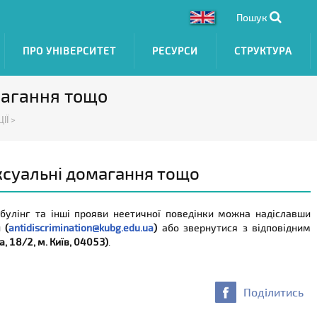
Пошук
ПРО УНІВЕРСИТЕТ
РЕСУРСИ
СТРУКТУРА
магання тощо
ІЇ >
ксуальні домагання тощо
 булінг та інші прояви неетичної поведінки можна надіславши
и
(
antidiscrimination@kubg.edu.ua
)
або звернутися з відповідним
, 18/2, м. Київ, 04053)
.
Поділитись