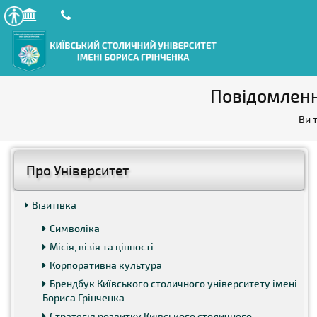
Повідомленн
Ви 
Про Університет
Візитівка
Символіка
Місія, візія та цінності
Корпоративна культура
Брендбук Київського столичного університету імені
Бориса Грінченка
Стратегія розвитку Київського столичного