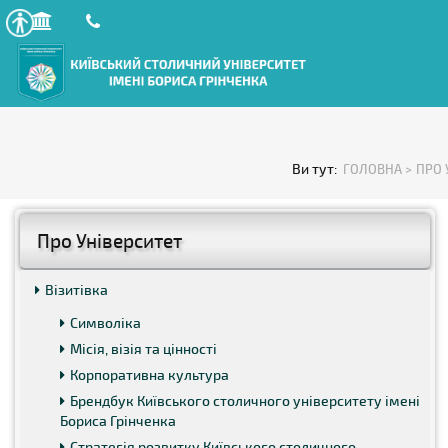
Ви тут:
ГОЛОВНА >
ПРО 
Про Університет
Візитівка
Символіка
Місія, візія та цінності
Корпоративна культура
Брендбук Київського столичного університету імені
Бориса Грінченка
Стратегія розвитку Київського столичного