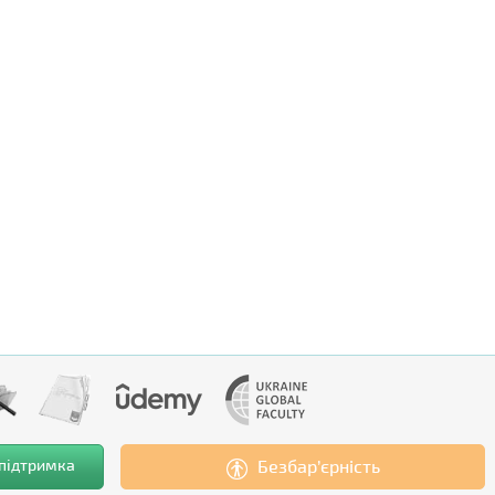
 підтримка
Безбар’єрність