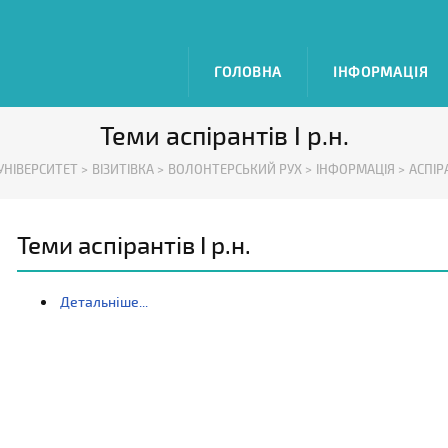
ГОЛОВНА
ІНФОРМАЦІЯ
Теми аспірантів І р.н.
УНІВЕРСИТЕТ >
ВІЗИТІВКА >
ВОЛОНТЕРСЬКИЙ РУХ >
ІНФОРМАЦІЯ >
АСПІР
Теми аспірантів І р.н.
Детальніше...