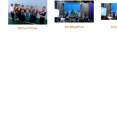
34r88spIPmA
GiI
6ZYv137tlZw