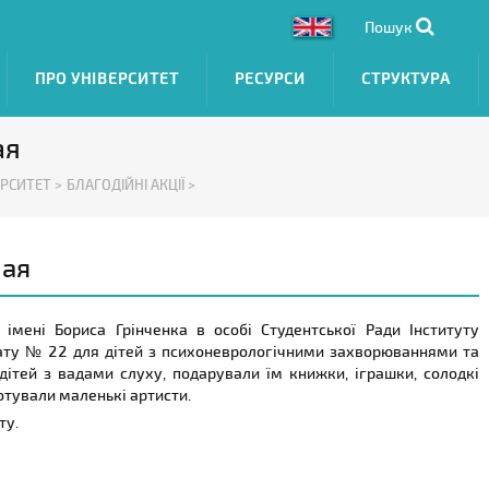
Пошук
ПРО УНІВЕРСИТЕТ
РЕСУРСИ
СТРУКТУРА
ая
ЕРСИТЕТ >
БЛАГОДІЙНІ АКЦІЇ >
лая
імені Бориса Грінченка в особі Студентської Ради Інституту
нату № 22 для дітей з психоневрологічними захворюваннями та
дітей з вадами слуху, подарували їм книжки, іграшки, солодкі
отували маленькі артисти.
ету.