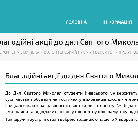
ГОЛОВНА
ІНФОРМАЦІЯ
лагодійні акції до дня Святого Микол
ЕРСИТЕТ >
ВІЗИТІВКА >
ВОЛОНТЕРСЬКИЙ РУХ >
УНІВЕРСИТЕТ >
ПРО УНІВ
Благодійні акції до дня Святого Мико
До Дня Святого Миколая студенти Київського університету 
суспільства побували на гостинах у вихованців школи-інтер
спеціалізованої загальноосвітньої школи-інтернату № 6 для 
смаколики та відвідали святкову концертну програму, яку підг
Такі дружні зустрічі стали доброю традицією нашого Університ