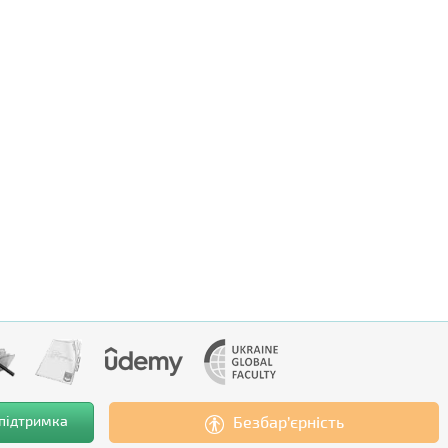
 підтримка
Безбар’єрність