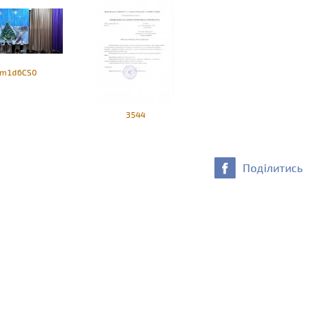
Um1d6CS0
3544
Поділитись