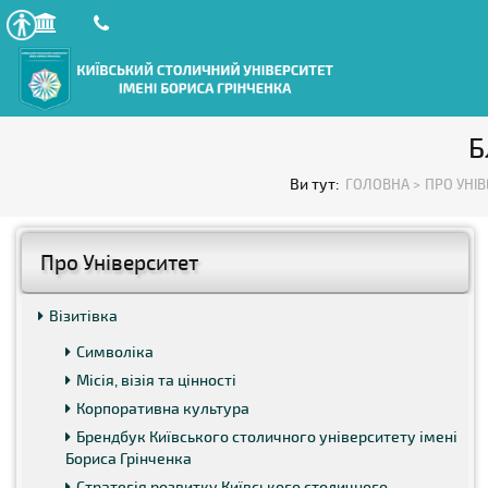
Б
Ви тут:
ГОЛОВНА >
ПРО УНІВ
Про Університет
Візитівка
Символіка
Місія, візія та цінності
Корпоративна культура
Брендбук Київського столичного університету імені
Бориса Грінченка
Стратегія розвитку Київського столичного