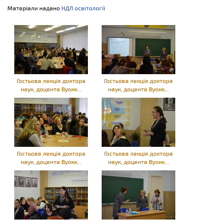
Матеріали надано
НДЛ освітології
Гостьова лекція доктора
Гостьова лекція доктора
наук, доцента Вуокк...
наук, доцента Вуокк...
Гостьова лекція доктора
Гостьова лекція доктора
наук, доцента Вуокк...
наук, доцента Вуокк...