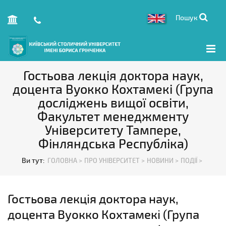
Пошук
Гостьова лекція доктора наук,
доцента Вуокко Кохтамекі (Група
досліджень вищої освіти,
Факультет менеджменту
Університету Тампере,
Фінляндська Республіка)
Ви тут:
ГОЛОВНА >
ПРО УНІВЕРСИТЕТ >
НОВИНИ >
ПОДІЇ >
Гостьова лекція доктора наук,
доцента Вуокко Кохтамекі (Група