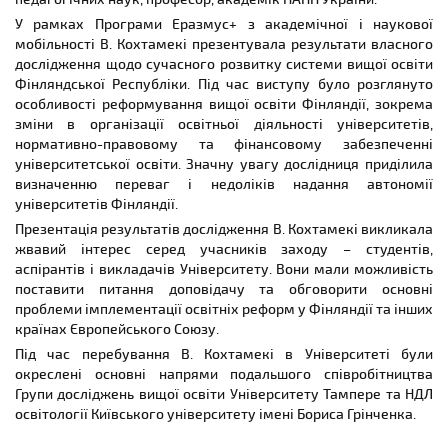
У рамках Програми Еразмус+ з академічної і наукової
мобільності В. Кохтамекі презентувала результати власного
дослідження щодо сучасного розвитку системи вищої освіти
Фінляндської Республіки. Під час виступу було розглянуто
особливості реформування вищої освіти Фінляндії, зокрема
зміни в організації освітньої діяльності університетів,
нормативно-правовому та фінансовому забезпеченні
університетської освіти. Значну увагу дослідниця приділила
визначенню переваг і недоліків надання автономії
університетів Фінляндії.
Презентація результатів дослідження В. Кохтамекі викликала
жвавий інтерес серед учасників заходу – студентів,
аспірантів і викладачів Університету. Вони мали можливість
поставити питання доповідачу та обговорити основні
проблеми імплементації освітніх реформ у Фінляндії та інших
країнах Європейського Союзу.
Під час перебування В. Кохтамекі в Університеті були
окреслені основні напрями подальшого співробітництва
Групи досліджень вищої освіти Університету Тампере та НДЛ
освітології Київського університету імені Бориса Грінченка.