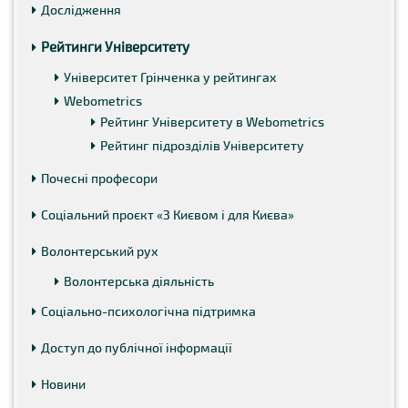
Дослідження
UniRank Університет Грінченка посів такі місця з-поміж
ЗВО України:
Рейтинги Університету
Twitter – 7 місце з 76 ЗВО;
Facebook – 24 місце з 150 ЗВО.
Університет Грінченка у рейтингах
Детальніше...
Webometrics
Twitter
Рейтинг Університету в Webometrics
Рейтинг підрозділів Університету
Facebook
Почесні професори
Соціальний проєкт «З Києвом і для Києва»
Волонтерський рух
Волонтерська діяльність
Соціально-психологічна підтримка
Доступ до публічної інформації
Новини