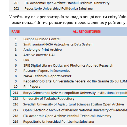
У рейтингу всіх репозиторіїв закладів вищої освіти світу Уні
поміж понад 4,6 тис. репозиторіїв, представлених у рейтингу.