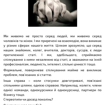
Ми живемо не просто серед людей, ми живемо серед
чоловіків та жінок. І ми приречені на взаємодію, вона виникає
у різних сферах нашого життя. Цілком зрозуміло, що серед
наших знайомих, колег, вчителів, докторів, сусідів, є люди
протилежної статі. І ми, здебільшого, сприймаємо
спілкування з ними незалежно від статі, а зважаючи на їхній
професіоналізм, людяність, інтелект, спільні цінності тощо.
Формальне, поверхневе спілкування майже не викликає
проблем, пов’язаних зі статтю.
Інша справа – коли стосунки довготривалі, пов’язані
спільними цілями, однією справою. Наприклад, колеги, члени
однієї команди, однокурсники й однокурсниці, партнери по
бізнесу тощо.
Стереотипи чи досвід поколінь?