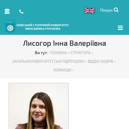
Пошук
Лиcогор Інна Валеріївна
Ви тут:
ГОЛОВНА >
СТРУКТУРА >
ЗАГАЛЬНОУНІВЕРСИТЕТСЬКІ ПІДРОЗДІЛИ >
ВІДДІЛ КАДРІВ >
КОМАНДА >