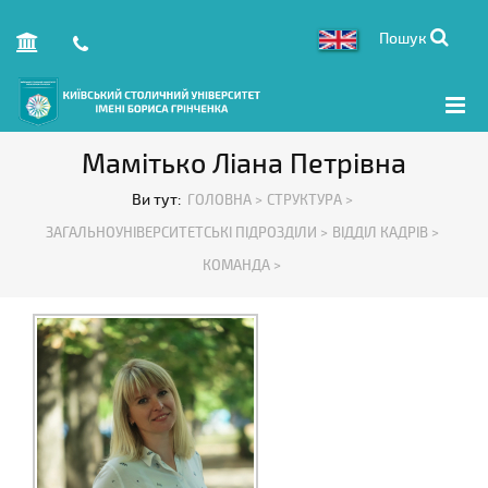
Пошук
Мамітько Ліана Петрівна
Ви тут:
ГОЛОВНА >
СТРУКТУРА >
ЗАГАЛЬНОУНІВЕРСИТЕТСЬКІ ПІДРОЗДІЛИ >
ВІДДІЛ КАДРІВ >
КОМАНДА >