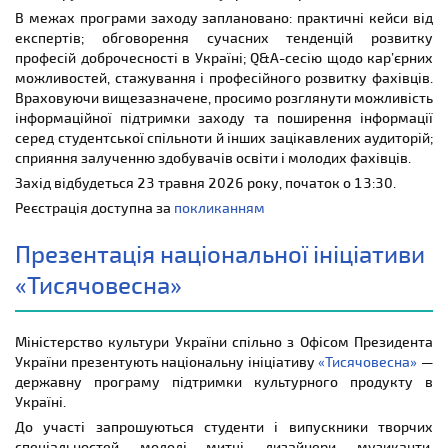
В межах програми заходу заплановано: практичні кейси від
експертів; обговорення сучасних тенденцій розвитку
професій доброчесності в Україні; Q&A-сесію щодо кар’єрних
можливостей, стажування і професійного розвитку фахівців.
Враховуючи вищезазначене, просимо розглянути можливість
інформаційної підтримки заходу та поширення інформації
серед студентської спільноти й інших зацікавлених аудиторій;
сприяння залученню здобувачів освіти і молодих фахівців.
Захід відбудеться 23 травня 2026 року, початок о 13:30.
Реєстрація доступна за
покликанням
Презентація національної ініціативи
«Тисячовесна»
Міністерство культури України спільно з Офісом Президента
України презентують національну ініціативу
«Тисячовесна»
—
державну програму підтримки культурного продукту в
Україні.
До участі запрошуються студенти і випускники творчих
спеціальностей, молоді митці, дизайнери, музиканти,