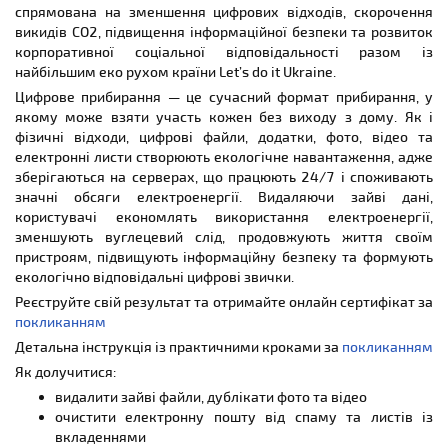
спрямована на зменшення цифрових відходів, скорочення
викидів CO2, підвищення інформаційної безпеки та розвиток
корпоративної соціальної відповідальності разом із
найбільшим еко рухом країни Let’s do it Ukraine.
Цифрове прибирання — це сучасний формат прибирання, у
якому може взяти участь кожен без виходу з дому. Як і
фізичні відходи, цифрові файли, додатки, фото, відео та
електронні листи створюють екологічне навантаження, адже
зберігаються на серверах, що працюють 24/7 і споживають
значні обсяги електроенергії. Видаляючи зайві дані,
користувачі економлять використання електроенергії,
зменшують вуглецевий слід, продовжують життя своїм
пристроям, підвищують інформаційну безпеку та формують
екологічно відповідальні цифрові звички.
Реєструйте свій результат та отримайте онлайн сертифікат за
покликанням
Детальна інструкція із практичними кроками за
покликанням
Як долучитися:
видалити зайві файли, дублікати фото та відео
очистити електронну пошту від спаму та листів із
вкладеннями