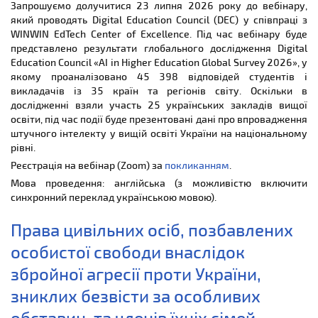
Запрошуємо долучитися 23 липня 2026 року до вебінару,
який проводять Digital Education Council (DEC) у співпраці з
WINWIN EdTech Center of Excellence. Під час вебінару буде
представлено результати глобального дослідження Digital
Education Council «AI in Higher Education Global Survey 2026», у
якому проаналізовано 45 398 відповідей студентів і
викладачів із 35 країн та регіонів світу. Оскільки в
дослідженні взяли участь 25 українських закладів вищої
освіти, під час події буде презентовані дані про впровадження
штучного інтелекту у вищій освіті України на національному
рівні.
Реєстрація на вебінар (Zoom) за
покликанням
.
Мова проведення: англійська (з можливістю включити
синхронний переклад українською мовою).
Права цивільних осіб, позбавлених
особистої свободи внаслідок
збройної агресії проти України,
зниклих безвісти за особливих
обставин, та членів їхніх сімей