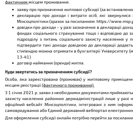
фактичним
місцем проживання:
заяву про призначення житлової субсидії (за встановлен
декларацію про доходи і витрати осіб, які звернулися
Мінсоцполітики (зразок за посиланням: https://www.msp.
довідки про доходи – у разі зазначення в декларації доход
фондах соціального страхування тощо і відповідно до 
підрозділу з питань соціального захисту населення у
підтвердити такі доходи довідкою до декларації додаєт
стипендію можна отримати в бухгалтерії Університету (м.К
13-41)
договір наймання (оренди) житла.
Куди звертатись за призначенням субсидії?
Особа, яка зареєстрована (проживає) у житловому приміщенн
місцем реєстрації
(фактичного проживання).
З 1 січня 2021 р. заяви з необхідними документами приймають
захисту населення районних держадміністрацій лише у разі н
офіційний вебсайт Мінсоцполітики, інтегровані з ним інформ
самоврядування або Єдиний державний вебпортал електронних 
Для оформлення субсидії онлайн потрібно перейти за посилан