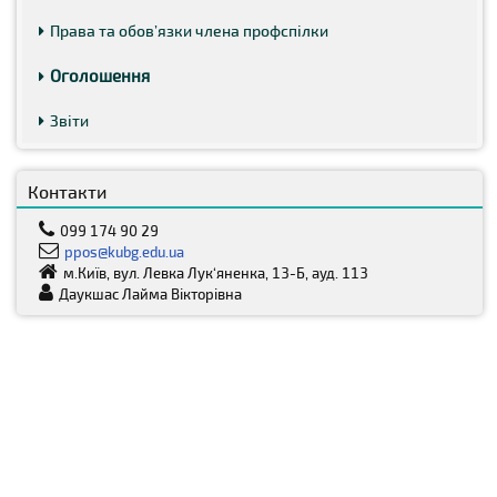
Права та обов’язки члена профспілки
Оголошення
Звіти
Контакти
099 174 90 29
ppos@kubg.edu.ua
м.Київ, вул. Левка Лук‘яненка, 13-Б, ауд. 113
Даукшас Лайма Вікторівна