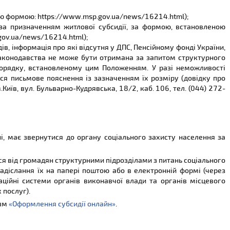
ою формою: https://www.msp.gov.ua/news/16214.html);
 за призначенням житлової субсидії, за формою, встановленою
gov.ua/news/16214.html);
ів, інформація про які відсутня у ДПС, Пенсійному фонді України,
законодавства не може бути отримана за запитом структурного
 порядку, встановленому цим Положенням. У разі неможливості
ься письмове пояснення із зазначенням їх розміру (довідку про
иїв, вул. Бульварно-Кудрявська, 18/2, каб. 106, тел. (044) 272-
і, має звернутися до органу соціального захисту населення за
ся від громадян структурними підрозділами з питань соціального
адіслання їх на папері поштою або в електронній формі (через
аційні системи органів виконавчої влади та органів місцевого
послуг).
ням
«Оформлення субсидії онлайн»
.