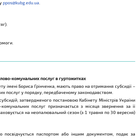
ту
ppos@kubg.edu.ua
.
яг).
омоги.
итлово-комунальних послуг в гуртожитках
ту імені Бориса Грінченка, мають право на отримання субсидії –
них послуг у порядку, передбаченому законодавством.
убсидій, затвердженого постановою Кабінету Міністрів України
комунальних послуг призначається з місяця звернення за її
аховується на неопалювальний сезон (з 1 травня по 30 вересня)
го посвідчується паспортом або іншим документом, подає за