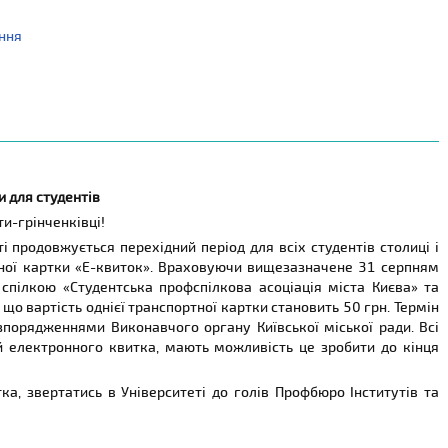
ання
и для студентів
ти-грінченківці!
 продовжується перехідний період для всіх студентів столиці і
тної картки «Е-квиток». Враховуючи вищезазначене 31 серпням
пілкою «Студентська профспілкова асоціація міста Києва» та
 що вартість однієї транспортної картки становить 50 грн. Термін
озпорядженнями Виконавчого органу Київської міської ради. Всі
ій електронного квитка, мають можливість це зробити до кінця
а, звертатись в Університеті до голів Профбюро Інститутів та