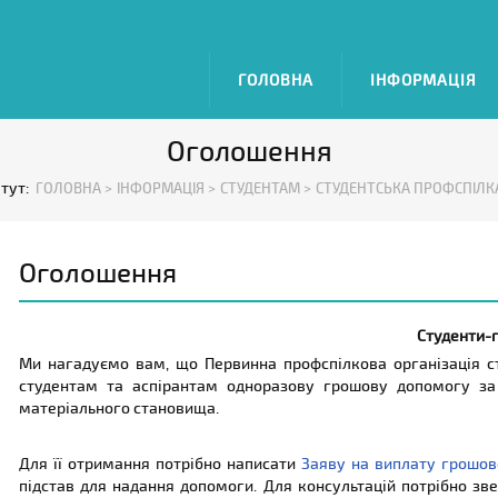
ГОЛОВНА
ІНФОРМАЦІЯ
Оголошення
 тут:
ГОЛОВНА >
ІНФОРМАЦІЯ >
СТУДЕНТАМ >
СТУДЕНТСЬКА ПРОФСПІЛК
Оголошення
Студенти-г
Ми нагадуємо вам, що Первинна профспілкова організація ст
студентам та аспірантам одноразову грошову допомогу за
матеріального становища.
Для її отримання потрібно написати
Заяву на виплату грошов
підстав для надання допомоги. Для консультацій потрібно зв