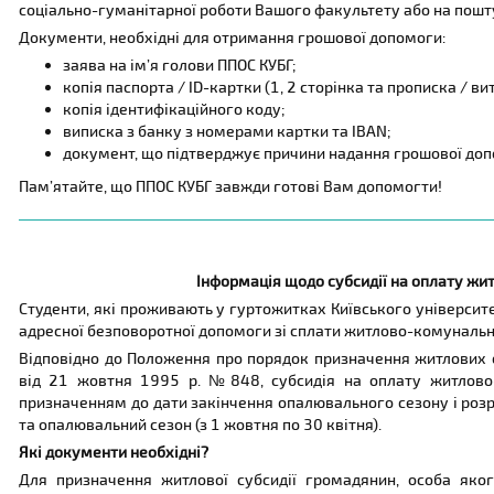
соціально-гуманітарної роботи Вашого факультету або на пош
Документи, необхідні для отримання грошової допомоги:
заява на ім’я голови ППОС КУБГ;
копія паспорта / ID-картки (1, 2 сторінка та прописка / вит
копія ідентифікаційного коду;
виписка з банку з номерами картки та IBAN;
документ, що підтверджує причини надання грошової доп
Пам’ятайте, що ППОС КУБГ завжди готові Вам допомогти!
Інформація щодо субсидії на оплату ж
Студенти, які проживають у гуртожитках Київського університе
адресної безповоротної допомоги зі сплати житлово-комуналь
Відповідно до Положення про порядок призначення житлових с
від 21 жовтня 1995 р. №848, субсидія на оплату житлово-
призначенням до дати закінчення опалювального сезону і розр
та опалювальний сезон (з 1 жовтня по 30 квітня).
Які документи необхідні?
Для призначення житлової субсидії громадянин, особа яко