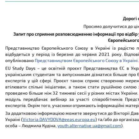
Дорогі 
Просимо долучитися до ці
Запит про сприяння розповсюдженню інформації про відбір 
Європейського
Представництво Європейського Союзу в Україні із радістю п
відбудеться у період із березня до червня 2021 року. Відпо
опубліковано
Представництвом Європейського Союзу в Україні
.
EU Study Days – це освітній проєкт Представництва ЄС в Укр
українським студентам та випускникам дізнатися більше про Є
експертів у цій сфері. Проєкт також сприяє створенню мере
втілювати спільні ініціативи, а також стати рушійною сило
проведено більше ніж 32 тижневі сесії у різних містах Україн
модуль передбачає вебінар за участі співробітників Предс
експертів. Окрім того, учасники отримають інформаційні матері
За додатковою інформацією можете звернутися до Вікторії Дави
Україні (
Victoria.DAVYDOVA@eeas.europa.eu
)
та/або до організац
особа – Людмила Кудіна,
youth.alternative.ua@gmail.com
).