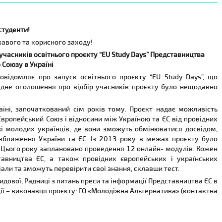
студенти!
кавого та корисного заходу!
учасників освітнього проєкту “EU Study Days” Представництва
 Союзу в Україні
овідомляє про запуск освітнього проєкту “EU Study Days”, що
відне оголошення про відбір учасників проєкту було нещодавно
аїні, започаткований сім років тому. Проєкт надає можливість
вропейський Союз і відносини між Україною та ЄС від провідних
жі молодих українців, де вони зможуть обмінюватися досвідом,
ю зближення України та ЄС. Із 2013 року в межах проєкту було
и. Цього року заплановано проведення 12 онлайн- модулів. Кожен
тавництва ЄС, а також провідних європейських і українських
али та зможуть перевірити свої знання, склавши тест.
дової, Радниці з питань преси та інформації Представництва ЄС в
ії
–
виконавця проєкту: ГО «Молодіжна Альтернатива» (контактна