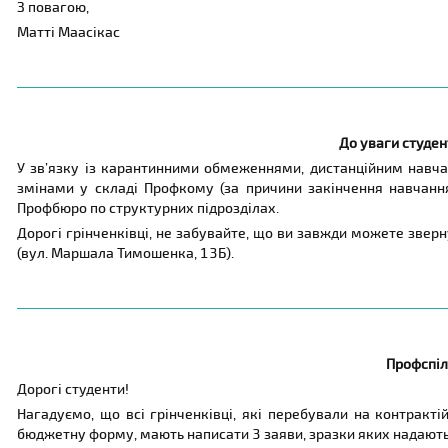
З повагою,
Матті Маасікас
До уваги студен
У зв’язку із карантинними обмеженнями, дистанційним навча
змінами у складі Профкому (за причини закінчення навчанн
Профбюро по структурних підрозділах.
Дорогі грінченківці, не забувайте, що ви завжди можете звер
(вул. Маршала Тимошенка, 13Б).
Профспіл
Дорогі студенти!
Нагадуємо, що всі грінченківці, які перебували на контракт
бюджетну форму, мають написати 3 заяви, зразки яких надают