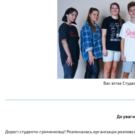
Вас вітає Студ
До уваги
Дорогі студенти-грінченківці! Розпочалась організація розпов