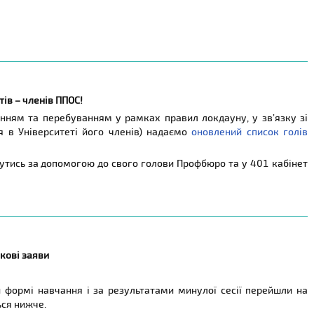
тів – членів ППОС!
нням та перебуванням у рамках правил локдауну, у зв’язку зі
я в Університеті його членів) надаємо
оновлений список голів
нутись за допомогою до свого голови Профбюро та у 401 кабінет
кові заяви
ій формі навчання і за результатами минулої сесії перейшли на
ься нижче.