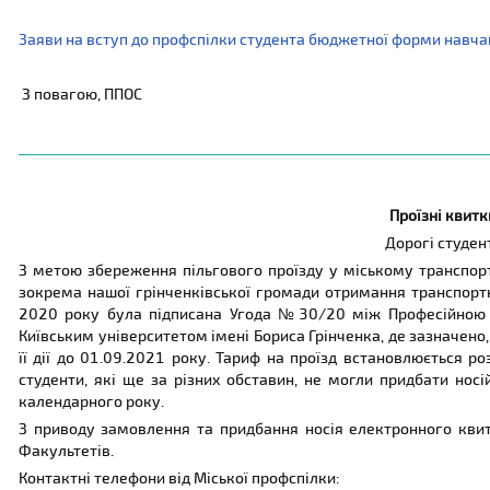
Заяви на вступ до профспілки студента бюджетної форми навч
З повагою, ППОС
Проїзні квитк
Дорогі студен
З метою збереження пільгового проїзду у міському транспорті
зокрема нашої грінченківської громади отримання транспор
2020 року була підписана Угода №30/20 між Професійною с
Київським університетом імені Бориса Грінченка, де зазначено,
її дії до 01.09.2021 року. Тариф на проїзд встановлюється р
студенти, які ще за різних обставин, не могли придбати нос
календарного року.
З приводу замовлення та придбання носія електронного квитк
Факультетів.
Контактні телефони від Міської профспілки: