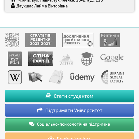
м.Київ, вул. Левка Лук‘яненка, 13-Б, ауд. 113
Даукшас Лайма Вікторівна
Стати студентом
Підтримати Університет
Соціально-психологічна підтримка
Безбар’єрність