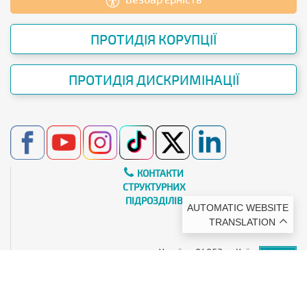
ПРОТИДІЯ КОРУПЦІЇ
ПРОТИДІЯ ДИСКРИМІНАЦІЇ
КОНТАКТИ
СТРУКТУРНИХ
ПІДРОЗДІЛІВ
AUTOMATIC WEBSITE
TRANSLATION
Україна, 04053, м.Київ,
вул. Бульварно-Кудрявська, 18/2
e-mail:
kubg@kubg.edu.ua
Тел: (+38044) 272-19-02
IAU Global WHED ID: IAU-010362