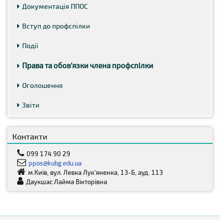
Документація ППОС
Вступ до профспілки
Події
Права та обов’язки члена профспілки
Оголошення
Звіти
Контакти
099 174 90 29
ppos@kubg.edu.ua
м.Київ, вул. Левка Лук‘яненка, 13-Б, ауд. 113
Даукшас Лайма Вікторівна