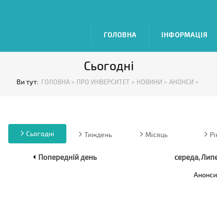
ГОЛОВНА
ІНФОРМАЦІЯ
Сьогодні
Ви тут:
ГОЛОВНА >
ПРО УНІВЕРСИТЕТ >
НОВИНИ >
АНОНСИ >
Сьогодні
Тиждень
Місяць
Рі
Попередній день
середа, Лип
Анонси