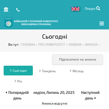
Пошук
Сьогодні
Ви тут:
ГОЛОВНА >
ПРО УНІВЕРСИТЕТ >
НОВИНИ >
АНОНСИ >
Підписатися на анонси
Сьогодні
Тиждень
Місяць
Рік
Попередній
неділя, Липень 20, 2025
Наступний
день
день
Анонси відсутні