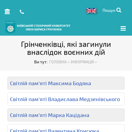
Пошук
Грінченківці, які загинули
внаслідок воєнних дій
Ви тут:
ГОЛОВНА >
ІНФОРМАЦІЯ >
Світлій пам'яті Максима Бодяка
Світлій пам'яті Владислава Медзенівського
Світлій пам’яті Марка Кацідана
Світлій пам'яті Валентина Крисюка