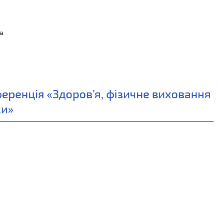
ка
ренція «Здоров’я, фізичне виховання
ки»