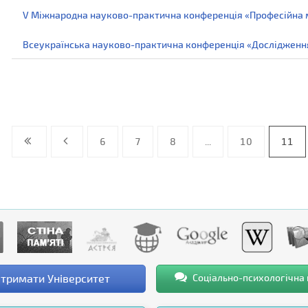
V Міжнародна науково-практична конференція «Професійна ми
Всеукраїнська науково-практична конференція «Дослідження м
6
7
8
...
10
11
тримати Університет
Соціально-психологічна