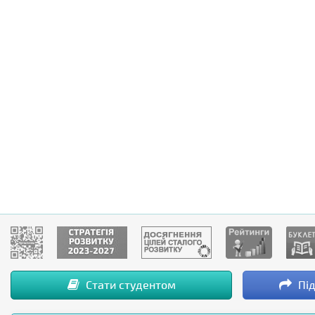
Стати студентом
Під