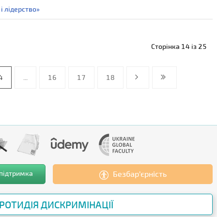
і лідерство»
Сторінка 14 із 25
4
...
16
17
18
 підтримка
Безбар’єрність
РОТИДІЯ ДИСКРИМІНАЦІЇ