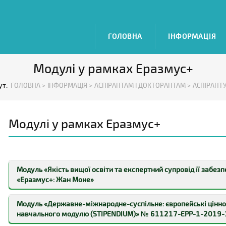
ГОЛОВНА
ІНФОРМАЦІЯ
Модулі у рамках Еразмус+
ут:
ГОЛОВНА >
ІНФОРМАЦІЯ >
АСПІРАНТАМ І ДОКТОРАНТАМ >
АСПІРАНТУ
Модулі у рамках Еразмус+
Модуль «Якість вищої освіти та експертний супровід її забе
«Еразмус+: Жан Моне»
Мета
проекту
: забезпечити теоретичну та практичну підго
Модуль «Державне-міжнародне-суспільне: європейські цінно
якості вищої освіти та її експертного супроводу в Україні з у
навчального модулю (STIPENDIUM)» № 611217-EPP-1-2019-
Завдання: