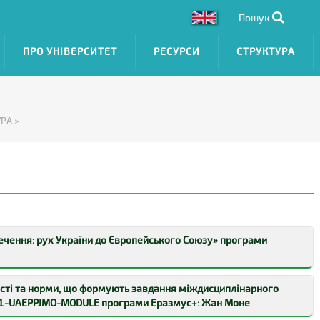
Пошук
ПРО УНІВЕРСИТЕТ
РЕСУРСИ
СТРУКТУРА
РА >
зпечення: рух України до Європейського Союзу» програми
товку майбутніх докторів філософії (Ph.D) щодо забезпечення
сті та норми, що формують завдання міждисциплінарного
рахуванням досвіду країн ЄС.
1-UAEPPJMO-MODULE програми Еразмус+: Жан Моне