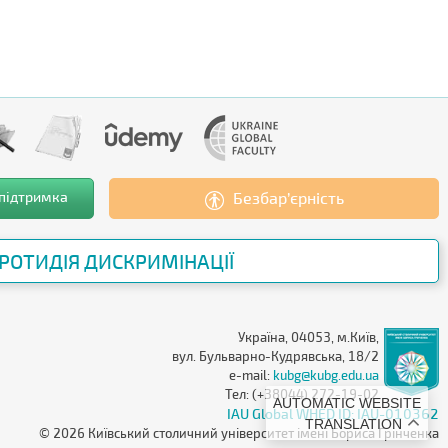
 підтримка
Безбар’єрність
РОТИДІЯ ДИСКРИМІНАЦІЇ
Україна, 04053, м.Київ,
вул. Бульварно-Кудрявська, 18/2
e-mail:
kubg@kubg.edu.ua
Тел: (+38044) 272-19-02
AUTOMATIC WEBSITE
IAU Global WHED ID: IAU-010362
TRANSLATION
© 2026 Київський столичний університет імені Бориса Грінченка