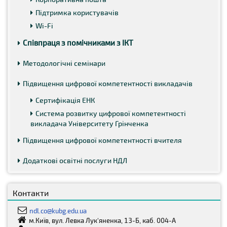
Підтримка користувачів
Wi-Fi
Співпраця з помічниками з ІКТ
Методологічні семінари
Підвищення цифрової компетентності викладачів
Сертифікація ЕНК
Система розвитку цифрової компетентності
викладача Університету Грінченка
Підвищення цифрової компетентності вчителя
Додаткові освітні послуги НДЛ
Контакти
ndl.co@kubg.edu.ua
м.Київ, вул. Левка Лук‘яненка, 13-Б, каб. 004-А