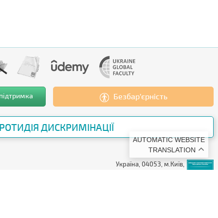
 підтримка
Безбар’єрність
РОТИДІЯ ДИСКРИМІНАЦІЇ
AUTOMATIC WEBSITE
TRANSLATION
Україна, 04053, м.Київ,
вул. Бульварно-Кудрявська, 18/2
e-mail:
kubg@kubg.edu.ua
Тел: (+38044) 272-19-02
IAU Global WHED ID: IAU-010362
© 2026 Київський столичний університет імені Бориса Грінченка