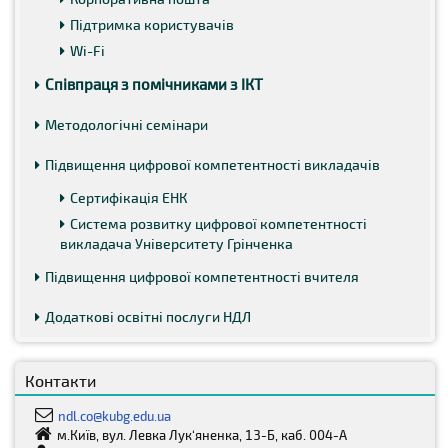
Підтримка користувачів
Wi-Fi
Співпраця з помічниками з ІКТ
Методологічні семінари
Підвищення цифрової компетентності викладачів
Сертифікація ЕНК
Система розвитку цифрової компетентності
викладача Університету Грінченка
Підвищення цифрової компетентності вчителя
Додаткові освітні послуги НДЛ
Контакти
ndl.co@kubg.edu.ua
м.Київ, вул. Левка Лук‘яненка, 13-Б, каб. 004-А