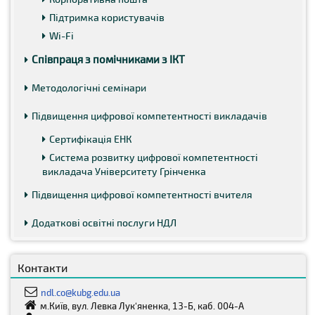
Підтримка користувачів
Wi-Fi
Співпраця з помічниками з ІКТ
Методологічні семінари
Підвищення цифрової компетентності викладачів
Сертифікація ЕНК
Система розвитку цифрової компетентності
викладача Університету Грінченка
Підвищення цифрової компетентності вчителя
Додаткові освітні послуги НДЛ
Контакти
ndl.co@kubg.edu.ua
м.Київ, вул. Левка Лук‘яненка, 13-Б, каб. 004-А