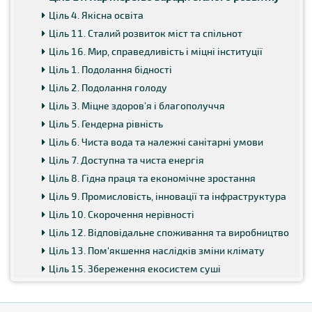
Ціль 4. Якісна освіта
Ціль 11. Сталий розвиток міст та спільнот
Ціль 16. Мир, справедливість і міцні інституції
Ціль 1. Подолання бідності
Ціль 2. Подолання голоду
Ціль 3. Міцне здоров’я і благополуччя
Ціль 5. Гендерна рівність
Ціль 6. Чиста вода та належні санітарні умови
Ціль 7. Доступна та чиста енергія
Ціль 8. Гідна праця та економічне зростання
Ціль 9. Промисловість, інновації та інфраструктура
Ціль 10. Скорочення нерівності
Ціль 12. Відповідальне споживання та виробництво
Ціль 13. Пом'якшення наслідків зміни клімату
Ціль 15. Збереження екосистем суші